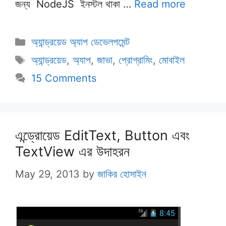
জন্য NodeJS ইনস্টল থাকা …
Read more
Categories
অ্যান্ড্রয়েড অ্যাপ ডেভেলপমেন্ট
Tags
অ্যান্ড্রয়েড
,
অ্যাপ
,
জাভা
,
প্রোগ্রামিং
,
মোবাইল
15 Comments
এন্ড্রোয়েড EditText, Button এবং
TextView এর উদাহরন
May 29, 2013
by
জাকির হোসাইন