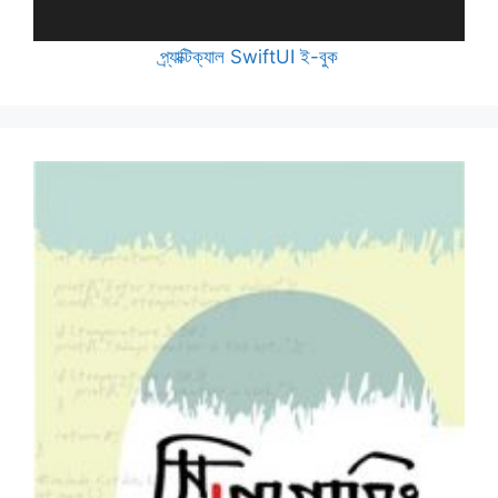
প্র্যাক্টিক্যাল SwiftUI ই-বুক