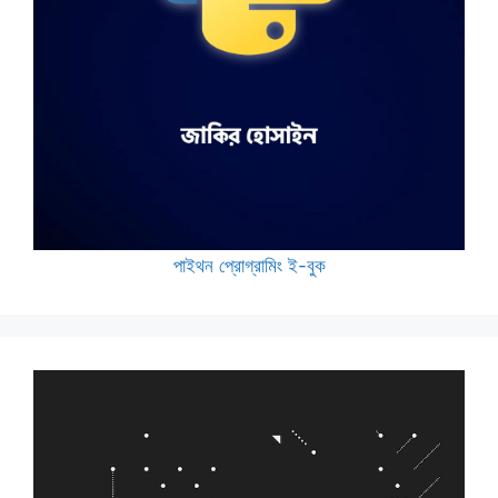
পাইথন প্রোগ্রামিং ই-বুক