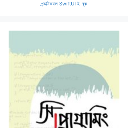
প্র্যাক্টিক্যাল SwiftUI ই-বুক