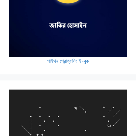
পাইথন প্রোগ্রামিং ই-বুক