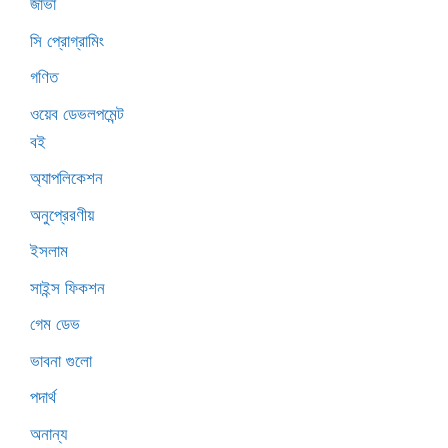
জাভা
সি প্রোগ্রামিং
গণিত
ওয়েব ডেভলপমেন্ট
বই
অ্যাপলিকেশন
অনুপ্রেরণীয়
ইসলাম
সাইন্স ফিকশন
গেম ডেভ
ভাবনা গুলো
পদার্থ
অনান্য