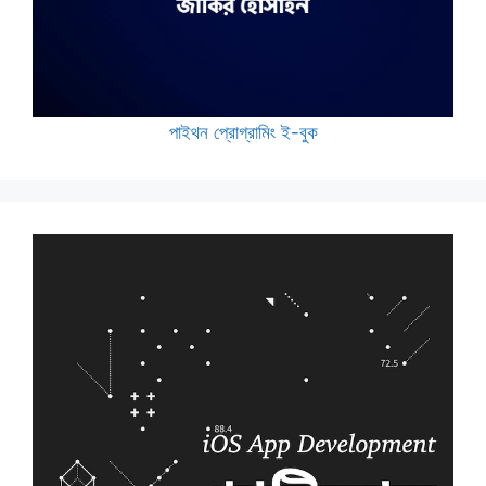
পাইথন প্রোগ্রামিং ই-বুক