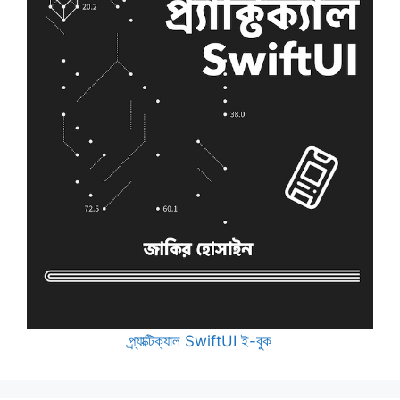
প্র্যাক্টিক্যাল SwiftUI ই-বুক