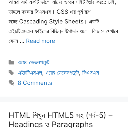
আমরা যদি একটি ভালো মানের ওয়েব সাইট তৈরি করতে চাই,
তাহলে দরকার সিএসএস। CSS এর পূর্ন রূপ
হচ্ছে Cascading Style Sheets। একটি
এইচটিএমএল ফাইলের বিভিন্ন উপাদান গুলো কিভাবে দেখাবে
যেমন …
Read more
Categories
ওয়েব ডেভলপমেন্ট
Tags
এইচটিএমএল
,
ওয়েব ডেভেলপমেন্ট
,
সিএসএস
8 Comments
HTML শিখুন HTML5 সহ (পর্ব-5) –
Headings ও Paragraphs