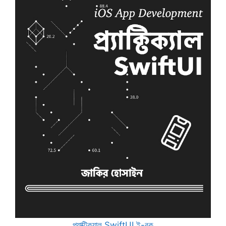
প্র্যাক্টিক্যাল SwiftUI ই-বুক