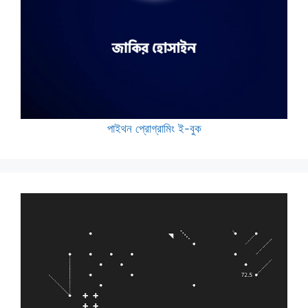
পাইথন প্রোগ্রামিং ই-বুক