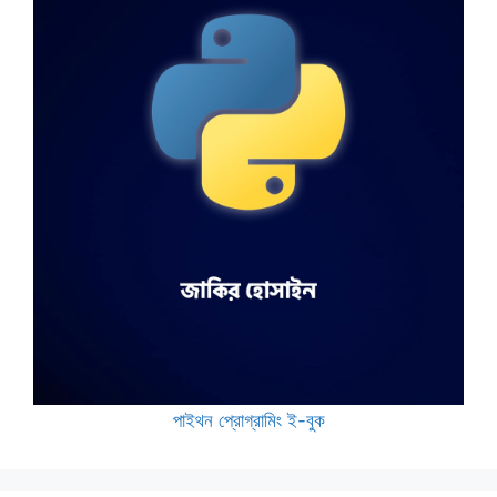
পাইথন প্রোগ্রামিং ই-বুক