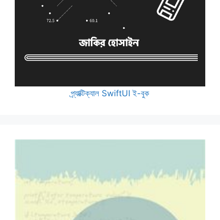
প্র্যাক্টিক্যাল SwiftUI ই-বুক