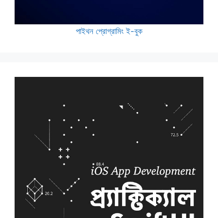
পাইথন প্রোগ্রামিং ই-বুক