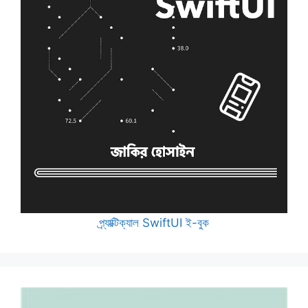
প্র্যাক্টিক্যাল SwiftUI ই-বুক