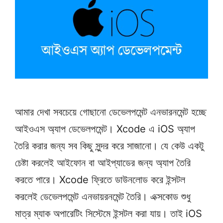
আমার দেখা সবচেয়ে গোছানো ডেভেলপমেন্ট এনভারনমেন্ট হচ্ছে
আইওএস অ্যাপ ডেভেলপমেন্ট। Xcode এ iOS অ্যাপ
তৈরি করার জন্য সব কিছু সুন্দর করে সাজানো। যে কেউ একটু
চেষ্টা করলেই আইফোন বা আইপ্যাডের জন্য অ্যাপ তৈরি
করতে পারে। Xcode ফ্রিতে ডাউনলোড করে ইন্সটল
করলেই ডেভেলপমেন্ট এনভায়রনমেন্ট তৈরি। এক্সকোড শুধু
মাত্র ম্যাক অপারেটিং সিস্টেমে ইন্সটল করা যায়। তাই iOS