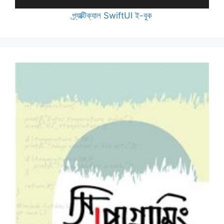
প্র্যাক্টিক্যাল SwiftUI ই-বুক