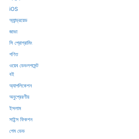
iOS
অ্যান্ড্রয়েড
জাভা
সি প্রোগ্রামিং
গণিত
ওয়েব ডেভলপমেন্ট
বই
অ্যাপলিকেশন
অনুপ্রেরণীয়
ইসলাম
সাইন্স ফিকশন
গেম ডেভ