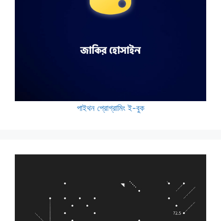
পাইথন প্রোগ্রামিং ই-বুক