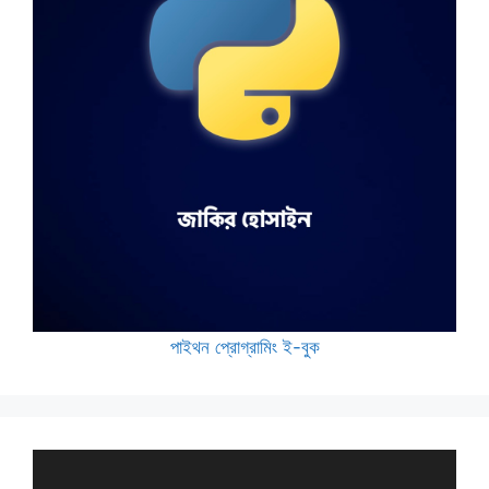
পাইথন প্রোগ্রামিং ই-বুক