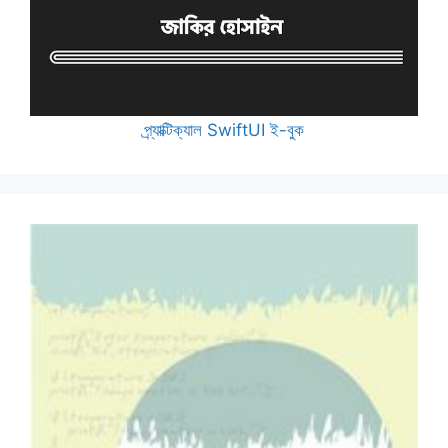
প্র্যাক্টিক্যাল SwiftUI ই-বুক