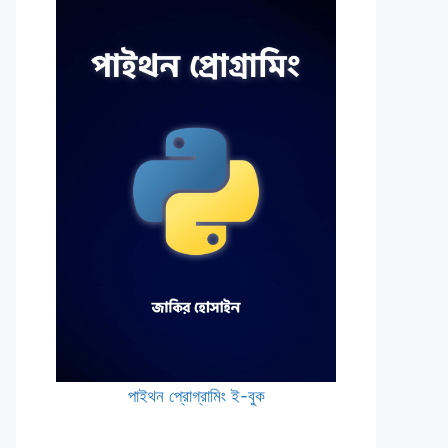
পাইথন প্রোগ্রামিং ই-বুক