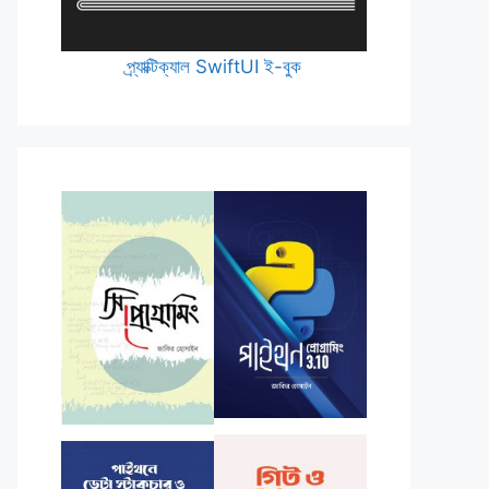
প্র্যাক্টিক্যাল SwiftUI ই-বুক